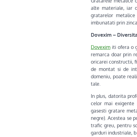
Gratarele metalice o
alte materiale, iar 
gratarelor metalice
imbunatati prin zinca
Dovexim – Diversitat
Dovexim
iti ofera o 
remarca doar prin re
oricarei constructii,
de montat si de int
domeniu, poate real
tale.
In plus, datorita pr
celor mai exigente s
gasesti gratare meta
negre). Acestea se po
trafic greu, pentru s
garduri industriale, b