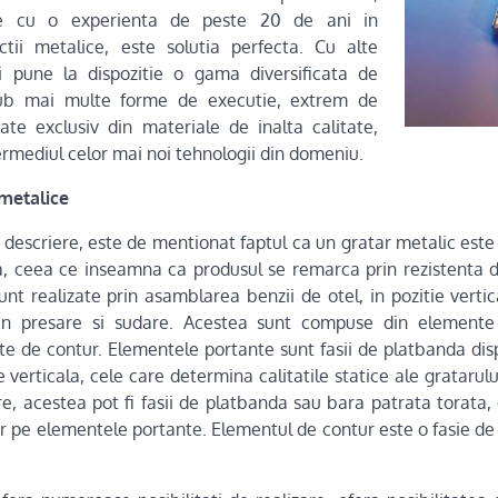
e cu o experienta de peste 20 de ani in
ctii metalice, este solutia perfecta. Cu alte
i pune la dispozitie o gama diversificata de
sub mai multe forme de executie, extrem de
nate exclusiv din materiale de inalta calitate,
rmediul celor mai noi tehnologii din domeniu.
 metalice
a descriere, este de mentionat faptul ca un gratar metalic este
a, ceea ce inseamna ca produsul se remarca prin rezistenta d
nt realizate prin asamblarea benzii de otel, in pozitie vertica
prin presare si sudare. Acestea sunt compuse din elemente
e de contur. Elementele portante sunt fasii de platbanda dis
ie verticala, cele care determina calitatile statice ale gratarulu
, acestea pot fi fasii de platbanda sau bara patrata torata, 
r pe elementele portante. Elementul de contur este o fasie d