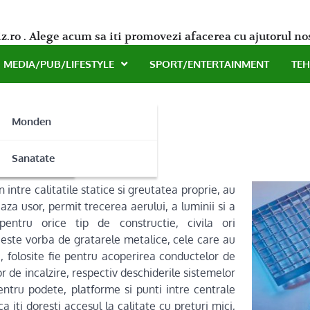
z.ro . Alege acum sa iti promovezi afacerea cu ajutorul no
MEDIA/PUB/LIFESTYLE
SPORT/ENTERTAINMENT
TE
Monden
in Dovexim
ne
Sanatate
 intre calitatile statice si greutatea proprie, au
za usor, permit trecerea aerului, a luminii si a
pentru orice tip de constructie, civila ori
, este vorba de gratarele metalice, cele care au
a, folosite fie pentru acoperirea conductelor de
or de incalzire, respectiv deschiderile sistemelor
pentru podete, platforme si punti intre centrale
a iti doresti accesul la calitate cu preturi mici,