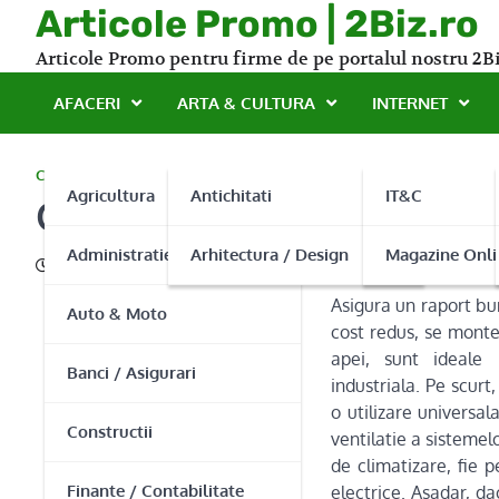
Skip
Articole Promo | 2Biz.ro
to
Articole Promo pentru firme de pe portalul nostru 2Bi
content
AFACERI
ARTA & CULTURA
INTERNET
COMPANII PRODUCATOARE
Agricultura
Antichitati
IT&C
Gratare metalice doar pr
Administratie Publica
Arhitectura / Design
Magazine Onli
28/02/2014
Asigura un raport bun
Auto & Moto
cost redus, se montea
apei, sunt ideale 
Banci / Asigurari
industriala. Pe scurt
o utilizare universal
Constructii
ventilatie a sistemel
de climatizare, fie 
Finante / Contabilitate
electrice. Asadar, dac