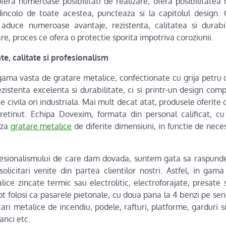
fera numeroase posibilitati de realizare, ofera posibilitatea
dincolo de toate acestea, puncteaza si la capitolul design. 
 aduce numeroase avantaje, rezistenta, calitatea si durabi
re, proces ce ofera o protectie sporita impotriva coroziunii.
e, calitate si profesionalism
gama vasta de gratare metalice, confectionate cu grija petru d
zistenta excelenta si durabilitate, ci si printr-un design com
 fie civila ori industriala. Mai mult decat atat, produsele oferit
retinut. Echipa Dovexim, formata din personal calificat, cu
iza
gratare metalice
de diferite dimensiuni, in functie de necesi
ofesionalismului de care dam dovada, suntem gata sa raspund
olicitari venite din partea clientilor nostri. Astfel, in ga
lice zincate termic sau electrolitic, electroforajate, presate 
t folosi ca pasarele pietonale, cu doua pana la 4 benzi pe sens
cari metalice de incendiu, podele, rafturi, platforme, garduri si
anci etc.