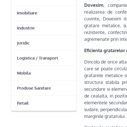
Dovexim
, compani
realizarea de confe
Imobiliare
cuvinte, Dovexim it
gratare metalice, 
Industrie
rezistente, confecti
agremenate prin inte
Juridic
Eficienta gratarelor
Logistica / Transport
Dincolo de orice alt
care se poate circul
Mobila
gratarele metalice su
structura stabila 
Produse Sanitare
secundare si element
de cealalta, in pozit
elementele secundare
Retail
sudare, perpendicula
marginile gratarului.