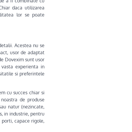
 de a fi combinate cu
Chiar daca utilizarea
litatea lor se poate
etalii. Acestea nu se
pact, usor de adaptat
e de Dovexim sunt usor
 vasta experienta in
tatile si preferintele
em cu succes chiar si
ma noastra de produse
sau natur (nezincate,
, in industrie, pentru
 porti, capace rigole,