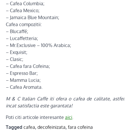
– Cafea Columbia;
– Cafea Mexico;
– Jamaica Blue Mountain;
Cafea compozitii:
– Blucaffé;
– Lucaffetteria;
– Mr.Exclusive – 100% Arabica;
– Exquisit;
– Clasic;
– Cafea fara Cofeina;
– Espresso Bar;
– Mamma Lucia;
– Cafea Aromata.
M & C Italian Caffe iti ofera o cafea de calitate, astfel
incat satisfactia este garantata!
Poti citi articole interesante
aici
.
Tagged
cafea
,
decofeinizata
,
fara cofeina