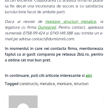
lucrari eficiente. Colaborarea cu aceasta firma nu poate
sa fie decat una incununata de succes si cu satisfactia
lucrului bine facut de ambele parti.
Daca ai nevoie de
montare structuri metalice
, ia
legatura cu firma
Dumistreli
. Pentru contact, apeleaza
numerele 0758-119.424 si 0743-149.388 sau trimite un e-
mail pe adresa contact@dumistreli.com.
In momentul in care vei contacta firma, mentioneaza
faptul ca ai gasit compania pe reteaua 2biz.ro, pentru
a obtine cel mai bun pret.
In continuare, poti citi articole interesante si
aici
.
Tagged
constructii
,
metalice
,
montare
,
structuri