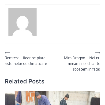
Post
⟵
⟶
Romtest – lider pe piata
Mim Dragon – Noi nu
navigation
sistemelor de climatizare
mimam, noi chiar te
scoatem in fata!
Related Posts