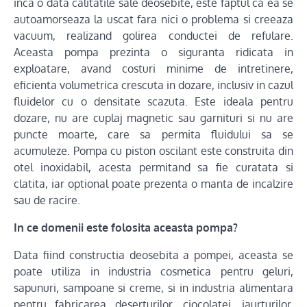
inca o data calitatile sale deosebite, este faptul ca ea se
autoamorseaza la uscat fara nici o problema si creeaza
vacuum, realizand golirea conductei de refulare.
Aceasta pompa prezinta o siguranta ridicata in
exploatare, avand costuri minime de intretinere,
eficienta volumetrica crescuta in dozare, inclusiv in cazul
fluidelor cu o densitate scazuta. Este ideala pentru
dozare, nu are cuplaj magnetic sau garnituri si nu are
puncte moarte, care sa permita fluidului sa se
acumuleze. Pompa cu piston oscilant este construita din
otel inoxidabil, acesta permitand sa fie curatata si
clatita, iar optional poate prezenta o manta de incalzire
sau de racire.
In ce domenii este folosita aceasta pompa?
Data fiind constructia deosebita a pompei, aceasta se
poate utiliza in industria cosmetica pentru geluri,
sapunuri, sampoane si creme, si in industria alimentara
pentru fabricarea deserturilor, ciocolatei, iaurturilor,