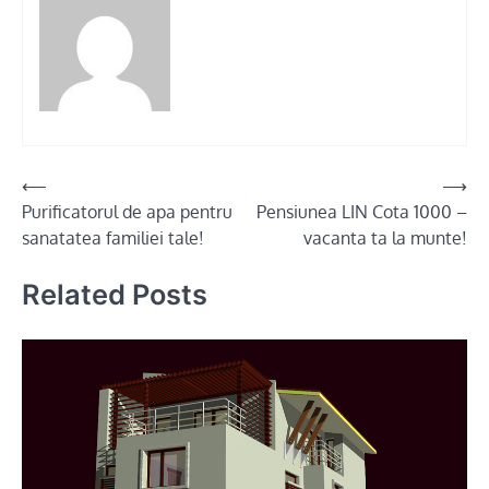
Post
⟵
⟶
Purificatorul de apa pentru
Pensiunea LIN Cota 1000 –
navigation
sanatatea familiei tale!
vacanta ta la munte!
Related Posts