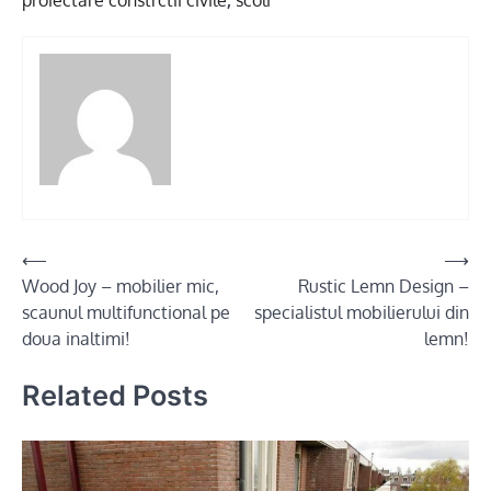
proiectare constrctii civile
,
scoli
Post
⟵
⟶
Wood Joy – mobilier mic,
Rustic Lemn Design –
navigation
scaunul multifunctional pe
specialistul mobilierului din
doua inaltimi!
lemn!
Related Posts