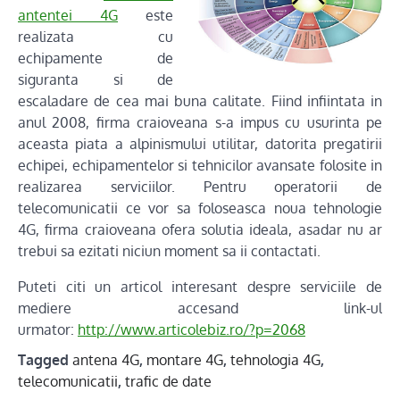
antentei 4G
este
realizata cu
echipamente de
siguranta si de
escaladare de cea mai buna calitate. Fiind infiintata in
anul 2008, firma craioveana s-a impus cu usurinta pe
aceasta piata a alpinismului utilitar, datorita pregatirii
echipei, echipamentelor si tehnicilor avansate folosite in
realizarea serviciilor. Pentru operatorii de
telecomunicatii ce vor sa foloseasca noua tehnologie
4G, firma craioveana ofera solutia ideala, asadar nu ar
trebui sa ezitati niciun moment sa ii contactati.
Puteti citi un articol interesant despre serviciile de
mediere accesand link-ul
urmator:
http://www.articolebiz.ro/?p=2068
Tagged
antena 4G
,
montare 4G
,
tehnologia 4G
,
telecomunicatii
,
trafic de date