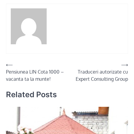
Post
⟵
⟶
Pensiunea LIN Cota 1000 –
Traduceri autorizate cu
navigation
vacanta ta la munte!
Expert Consulting Group
Related Posts