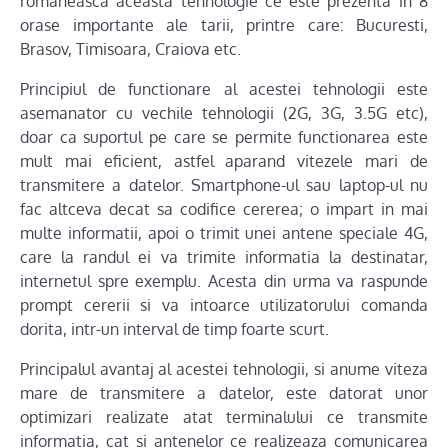
romaneasca aceasta tehnologie ce este prezenta in 8
orase importante ale tarii, printre care: Bucuresti,
Brasov, Timisoara, Craiova etc.
Principiul de functionare al acestei tehnologii este
asemanator cu vechile tehnologii (2G, 3G, 3.5G etc),
doar ca suportul pe care se permite functionarea este
mult mai eficient, astfel aparand vitezele mari de
transmitere a datelor. Smartphone-ul sau laptop-ul nu
fac altceva decat sa codifice cererea; o impart in mai
multe informatii, apoi o trimit unei antene speciale 4G,
care la randul ei va trimite informatia la destinatar,
internetul spre exemplu. Acesta din urma va raspunde
prompt cererii si va intoarce utilizatorului comanda
dorita, intr-un interval de timp foarte scurt.
Principalul avantaj al acestei tehnologii, si anume viteza
mare de transmitere a datelor, este datorat unor
optimizari realizate atat terminalului ce transmite
informatia, cat si antenelor ce realizeaza comunicarea