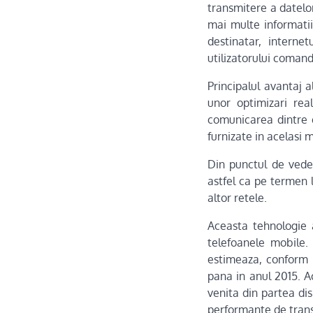
transmitere a datelo
mai multe informatii
destinatar, intern
utilizatorului comand
Principalul avantaj 
unor optimizari rea
comunicarea dintre ex
furnizate in acelasi 
Din punctul de veder
astfel ca pe termen
altor retele.
Aceasta tehnologie 
telefoanele mobile.
estimeaza, conform c
pana in anul 2015. A
venita din partea dis
performante de trans