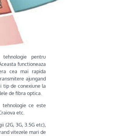
 tehnologie pentru
 Aceasta functioneaza
fera cea mai rapida
 transmitere ajungand
i tip de conexiune la
lele de fibra optica.
 tehnologie ce este
Craiova etc.
ii (2G, 3G, 3.5G etc),
rand vitezele mari de