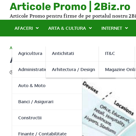
Skip
Articole Promo | 2Biz.ro
to
Articole Promo pentru firme de pe portalul nostru 2Bi
content
AFACERI
ARTA & CULTURA
INTERNET
AFACERI
Agricultura
Antichitati
IT&C
Alpin Air – solutia ideal
Administratie Publica
Arhitectura / Design
Magazine Onli
02/04/2013
Auto & Moto
Banci / Asigurari
Constructii
Finante / Contabilitate