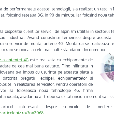
 de performantele acestei tehnologii, s-a realizat un test 
at, folosind reteaua 3G, in 90 de minute, iar folosind noua te
a dispozitie clientilor servicii de alpinism utilitar in sectorul 
l sau industrial. Avand cunostinte temeinice despre aceasta
ofera si servicii de montaj antene 4G. Montarea se realizeaza 
 lucrarii se ridica la cele mai inalte standarde din domeniu.
 a antentei 4G
este realizata cu echipamente de
adare de cea mai buna calitate. Fiind infiintata in
aioveana s-a impus cu usurinta pe aceasta piata a
r, datorita pregatirii echipei, echipamentelor si
losite in realizarea serviciilor. Pentru operatorii de
 vor sa foloseasca noua tehnologie 4G, firma
tia ideala, asadar nu ar trebui sa ezitati niciun moment sa ii c
articol interesant despre serviciile de mediere 
.articolebiz.ro/?p=2068