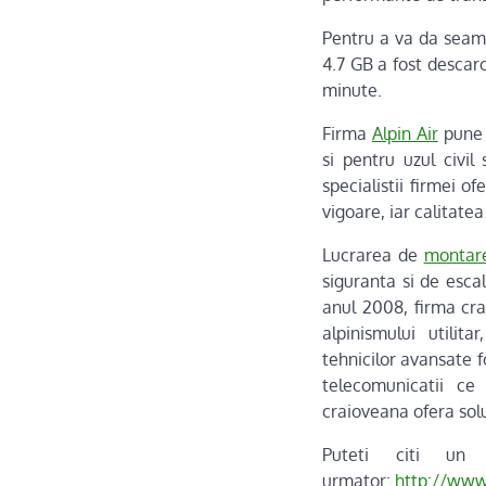
Pentru a va da seama
4.7 GB a fost descarc
minute.
Firma
Alpin Air
pune l
si pentru uzul civi
specialistii firmei 
vigoare, iar calitatea
Lucrarea de
montare
siguranta si de escal
anul 2008, firma cr
alpinismului utilita
tehnicilor avansate fo
telecomunicatii ce
craioveana ofera solu
Puteti citi un 
urmator:
http://www