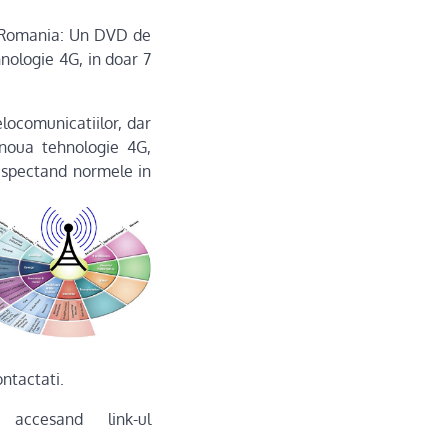
in Romania: Un DVD de
hnologie 4G, in doar 7
telocomunicatiilor, dar
 noua tehnologie 4G,
respectand normele in
ontactati.
accesand link-ul