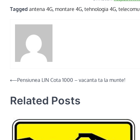
Tagged
antena 4G
,
montare 4G
,
tehnologia 4G
,
telecomun
Post
⟵
Pensiunea LIN Cota 1000 – vacanta ta la munte!
navigation
Related Posts