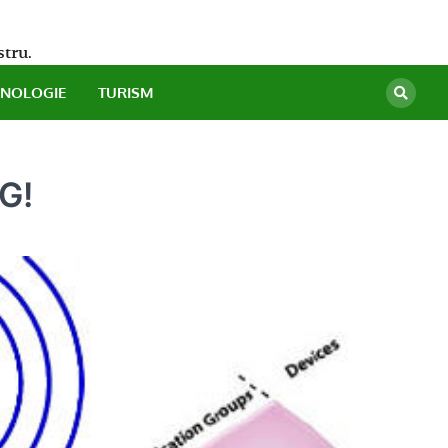
stru.
HNOLOGIE
TURISM
4G!