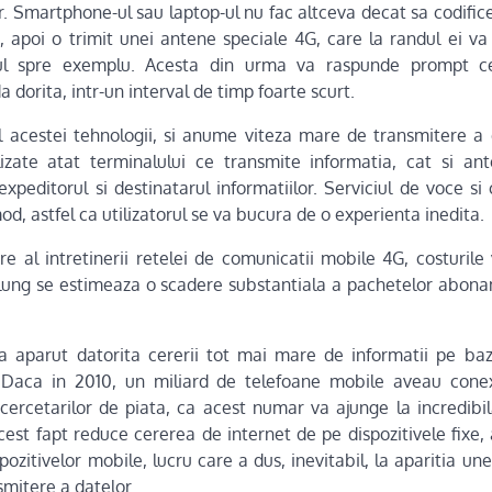
r. Smartphone-ul sau laptop-ul nu fac altceva decat sa codifice
, apoi o trimit unei antene speciale 4G, care la randul ei va 
etul spre exemplu. Acesta din urma va raspunde prompt cer
a dorita, intr-un interval de timp foarte scurt.
al acestei tehnologii, si anume viteza mare de transmitere a 
lizate atat terminalului ce transmite informatia, cat si ant
peditorul si destinatarul informatiilor. Serviciul de voce si 
mod, astfel ca utilizatorul se va bucura de o experienta inedita.
e al intretinerii retelei de comunicatii mobile 4G, costurile 
 lung se estimeaza o scadere substantiala a pachetelor abona
a aparut datorita cererii tot mai mare de informatii pe baz
 Daca in 2010, un miliard de telefoane mobile aveau conex
ercetarilor de piata, ca acest numar va ajunge la incredibil
cest fapt reduce cererea de internet de pe dispozitivele fixe,
pozitivelor mobile, lucru care a dus, inevitabil, la aparitia un
mitere a datelor.